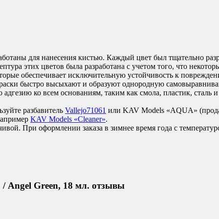
аботаны для нанесения кистью. Каждый цвет был тщательно разр
птура этих цветов была разработана с учетом того, что некотор
которые обеспечивает исключительную устойчивость к поврежде
Краски быстро высыхают и образуют однородную самовыравнива
дгезию ко всем основаниям, таким как смола, пластик, сталь и
ьзуйте разбавитель
Vallejo71061
или KAV Models «AQUA» (прод
 например
KAV Models «Cleaner»
.
чивой. При оформлении заказа в зимнее время года с температур
/ Angel Green, 18 мл. отзывы