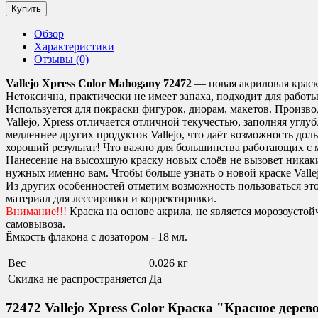
Обзор
Характеристики
Отзывы (0)
Vallejo Xpress Color Mahogany 72472
— новая акриловая краска
Нетоксична, практически не имеет запаха, подходит для работ
Используется для покраски фигурок, диорам, макетов. Произво
Vallejo, Xpress отличается отличной текучестью, заполняя угл
медленнее других продуктов Vallejo, что даёт возможность дол
хороший результат! Что важно для большинства работающих с 
Нанесение на высохшую краску новых слоёв не вызовет никаких
нужных именно вам. Чтобы больше узнать о новой краске Valle
Из других особенностей отметим возможность пользоваться эт
материал для лессировки и корректировки.
Внимание!!!
Краска на основе акрила, не является морозоустой
самовывоза.
Ёмкость флакона с дозатором - 18 мл.
Вес
0.026 кг
Скидка не распространяется
Да
72472 Vallejo Xpress Color Краска "Красное дерев