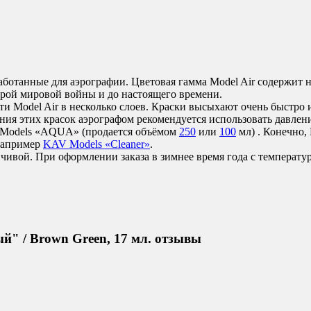
аботанные для аэрографии. Цветовая гамма Model Air содержит
рой мировой войны и до настоящего времени.
ести Model Air в несколько слоев. Краски высыхают очень быстр
ия этих красок аэрографом рекомендуется использовать давление
Models «AQUA» (продается объёмом
250
или
100
мл) . Конечно,
 например
KAV Models «Cleaner»
.
йчивой
.
При оформлении заказа в зимнее время года с температур
ый" / Brown Green, 17 мл. отзывы