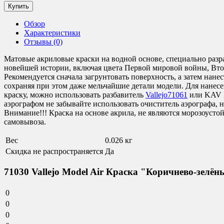
Обзор
Характеристики
Отзывы (0)
Матовые акриловые краски на водной основе, специально разр
новейшей истории, включая цвета Первой мировой войны, Вто
Рекомендуется сначала загрунтовать поверхность, а затем нан
сохраняя при этом даже мельчайшие детали модели. Для нанесен
краску, можно использовать разбавитель
Vallejo71061
или KAV 
аэрографом не забывайте использовать очиститель аэрографа,
Внимание!!! Краска на основе акрила, не являются морозоусто
самовывоза.
Вес
0.026 кг
Скидка не распространяется
Да
71030 Vallejo Model Air Краска "Коричнево-зелён
0
0
0