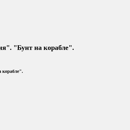
я". "Бунт на корабле".
а корабле".