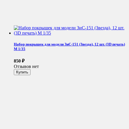
Набор покрышек для модели ЗиС-151 (Звезда), 12 шт. (3D печать)
М 1/35
850
₽
Отзывов нет