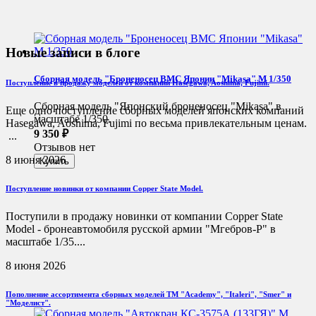
Новые записи в блоге
Сборная модель "Броненосец ВМС Японии "Mikasa" М 1/350
Поступление в продажу моделей от компаний Hasegawa, Aoshima, Fujimi.
Сборная модель "Японский броненосец "Mikasa" в
Еще одно поступление сборных моделей японских компаний
масштабе 1/350.
Hasegawa, Aoshima, Fujimi по весьма привлекательным ценам.
9 350
₽
...
Отзывов нет
8 июня 2026
Поступление новинки от компании Copper State Model.
Поступили в продажу новинки от компании Copper State
Model - бронеавтомобиля русской армии "Мгебров-Р" в
масштабе 1/35....
8 июня 2026
Пополнение ассортимента сборных моделей ТМ "Academy", "Italeri", "Smer" и
"Моделист".