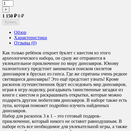
1 150
₽
0
₽
Обзор
Характеристики
Отзывы (0)
Как только ребёнок откроет буклет с квестом из этого
археологического набора, он сразу же отправится в
увлекательное приключение по миру динозавров. Юному
палеонтологу предстоит заниматься поиском скелетов
динозавров в брусках из гипса. Где же спрятаны очень редкие
светящиеся динозавры? Это ещё предстоит узнать! Кроме
раскопок путешественник будет исследовать мир динозавров,
играя в игру-ходилку, разгадывать таинственные загадки из
книги с квестом и раскрашивать открытки, которые можно
подарить другим любителям динозавров. В наборе также есть
лупа, которая поможет подробно изучить найденных
динозавров.
Набор для раскопок 3 в 1 – это готовый подарок-
приключение, который никого не оставит равнодушным. В
наборе есть все необходимое для увлекательной игры, а также