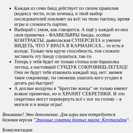
Каждая из семи банд действует по своим правилам
(кодексу чести, если хочешь), и твой выбор
последователей повлияет на всё: на твою тактику, время
игры и сложность партии.
Выбирай с умом, как говорится. А ещё у каждой из них
своя примочка – ФАМИЛЬЯРЫ банды, особые
КОНТРАКТЫ, дьявольская СУПЕРСИЛА и умение
ВИДЕТЬ, ЧТО У ВРАГА В КАРМАНСАХ... то есть в
колоде. Только чем круче способность, тем сложнее
заставить эту банду слушаться, так-то.
Теперь у тебя будет не только стопка или барахолка
легенд, а настоящий СУНДУК СОКРОВИЩ-ЛЕГЕНД!
Они не будут тебя атаковать каждый ход, нет: заимев
такое сокровище, ты сможешь ушатать кого угодно в
десять раз быстрее!
А дохлые колдуны в "Братстве конца" не только имеют
всякие примочки, но и ХРАНЯТ СЕКРЕТИКИ. И эти
секретики могут перевернуть всё с ног на голову – в
могиле и в конце игры!
Внимание! Это дополнение. Для игры вам потребуется
базовая версия "
Эпичные схватки боевых магов: Крутагидон
".
Комплектация: