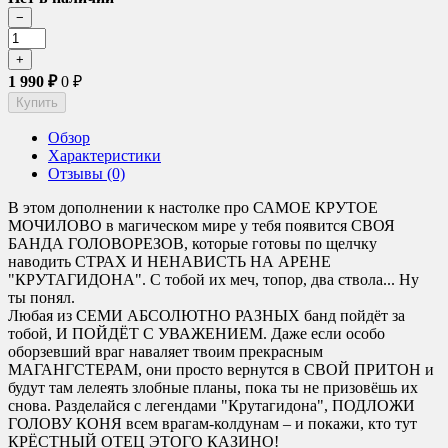
1 990
₽
0
₽
Обзор
Характеристики
Отзывы (0)
В этом дополнении к настолке про САМОЕ КРУТОЕ
МОЧИЛОВО в магическом мире у тебя появится СВОЯ
БАНДА ГОЛОВОРЕЗОВ, которые готовы по щелчку
наводить СТРАХ И НЕНАВИСТЬ НА АРЕНЕ
"КРУТАГИДОНА". С тобой их меч, топор, два ствола... Ну
ты понял.
Любая из СЕМИ АБСОЛЮТНО РАЗНЫХ банд пойдёт за
тобой, И ПОЙДЁТ С УВАЖЕНИЕМ. Даже если особо
оборзевший враг наваляет твоим прекрасным
МАГАНГСТЕРАМ, они просто вернутся в СВОЙ ПРИТОН и
будут там лелеять злобные планы, пока ты не призовёшь их
снова. Разделайся с легендами "Крутагидона", ПОДЛОЖИ
ГОЛОВУ КОНЯ всем врагам-колдунам – и покажи, кто тут
КРЁСТНЫЙ ОТЕЦ ЭТОГО КАЗИНО!