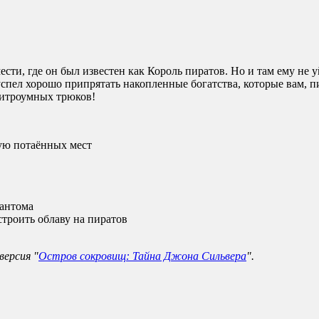
ти, где он был известен как Король пиратов. Но и там ему не у
успел хорошо припрятать накопленные богатства, которые вам, п
 хитроумных трюков!
ую потаённых мест
фантома
троить облаву на пиратов
версия "
Остров сокровищ: Тайна Джона Сильвера
".