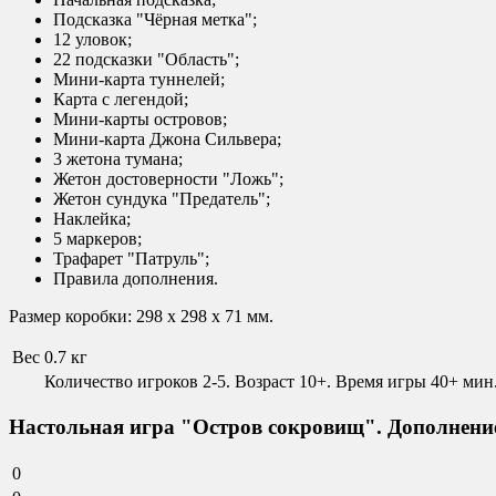
Подсказка "Чёрная метка";
12 уловок;
22 подсказки "Область";
Мини-карта туннелей;
Карта с легендой;
Мини-карты островов;
Мини-карта Джона Сильвера;
3 жетона тумана;
Жетон достоверности "Ложь";
Жетон сундука "Предатель";
Наклейка;
5 маркеров;
Трафарет "Патруль";
Правила дополнения.
Размер коробки: 298 x 298 x 71 мм.
Вес
0.7 кг
Количество игроков 2-5. Возраст 10+. Время игры 40+ мин
Настольная игра "Остров сокровищ". Дополнени
0