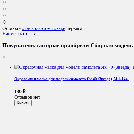
0
0
0
0
Оставьте
отзыв об этом товаре
первым!
Написать отзыв
Покупатели, которые приобрели Сборная модель
×
Окрасочная маска для модели самолета Як-40 (Звезда), М 1/144.
130
₽
Отзывов нет