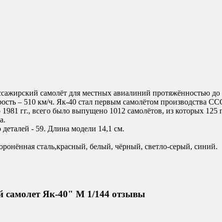
сажирский самолёт для местных авиалиний протяжённостью до 1
орость – 510 км/ч. Як-40 стал первым самолётом производства С
981 гг., всего было выпущено 1012 самолётов, из которых 125 п
а.
деталей - 59. Длина модели 14,1 см.
оронённая сталь,красный, белый, чёрный, светло-серый, синий.
 самолет Як-40" М 1/144 отзывы