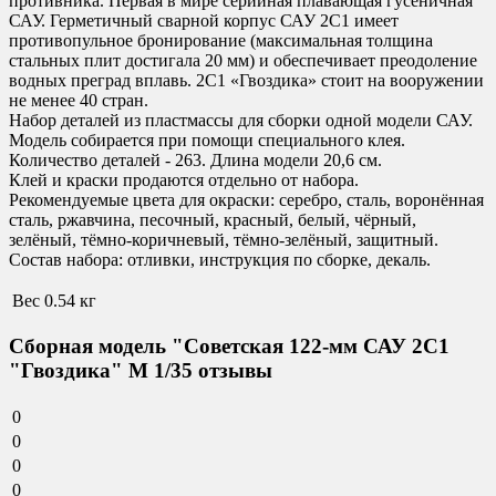
противника. Первая в мире серийная плавающая гусеничная
САУ. Герметичный сварной корпус САУ 2С1 имеет
противопульное бронирование (максимальная толщина
стальных плит достигала 20 мм) и обеспечивает преодоление
водных преград вплавь. 2С1 «Гвоздика» стоит на вооружении
не менее 40 стран.
Набор деталей из пластмассы для сборки одной модели САУ.
Модель собирается при помощи специального клея.
Количество деталей - 263. Длина модели 20,6 см.
Клей и краски продаются отдельно от набора.
Рекомендуемые цвета для окраски
:
серебро, сталь, воронённая
сталь, ржавчина, песочный, красный, белый, чёрный,
зелёный, тёмно-коричневый, тёмно-зелёный, защитный.
Состав набора:
отливки, инструкция по сборке, декаль.
Вес
0.54 кг
Сборная модель "Советская 122-мм САУ 2С1
"Гвоздика" М 1/35 отзывы
0
0
0
0