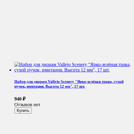
Набор для диорам Vallejo Scenery "Ярко-зелёная трава, сухой
пучок, имитация. Высота 12 мм", 17 шт.
940
₽
Отзывов нет