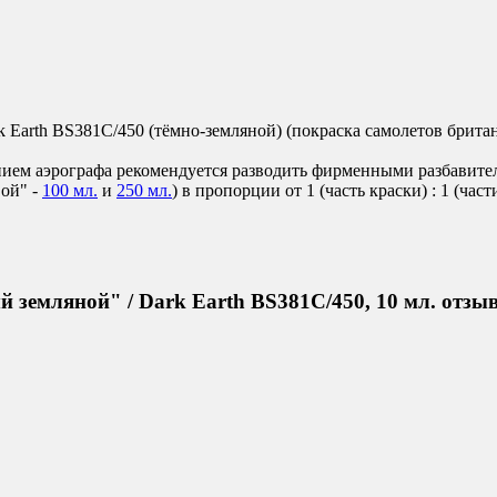
rk Earth BS381C/450 (тёмно-земляной) (покраска самолетов брит
ием аэрографа рекомендуется разводить фирменными разбавителями
ой" -
100 мл.
и
250 мл.
) в пропорции от 1 (часть краски) : 1 (част
 земляной" / Dark Earth BS381C/450, 10 мл. отзы