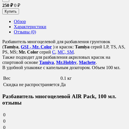
250
₽
0
₽
Обзор
Характеристики
Отзывы (0)
Разбавитель многоцелевой для разбавления грунтовок
(
Tamiya
,
GSI - Mr. Color
) и красок:
Tamiya
серий LP, TS, AS,
PS, MS;
Mr. Color
серий
C
,
MC, SM
.
Также подходит для разбавления акриловых красок на
спиртовой основе
Tamiya
,
Mr.Hobby
,
Machete
.
В удобной упаковке с капельным дозатором. Объем 100 мл.
Вес
0.1 кг
Скидка не распространяется
Да
Разбавитель многоцелевой AIR Pack, 100 мл.
отзывы
0
0
0