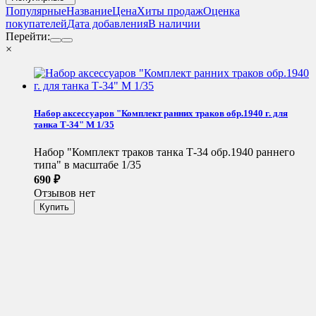
Популярные
Название
Цена
Хиты продаж
Оценка
покупателей
Дата добавления
В наличии
Перейти:
×
Набор аксессуаров "Комплект ранних траков обр.1940 г. для
танка Т-34" М 1/35
Набор "Комплект траков танка Т-34 обр.1940 раннего
типа" в масштабе 1/35
690
₽
Отзывов нет