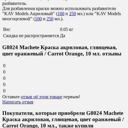
разбавитель.
Для разбавления краски можно использовать разбавители
"KAV Models Акриловый" (
100
и
250
мл.) или "KAV Models
многоцелевой" (
100
и
250
мл.).
Вес
0.05 кг
Скидка не распространяется
Да
G8024 Machete Краска акриловая, глянцевая,
цвет оранжевый / Carrot Orange, 10 мл. отзывы
0
0
0
0
0
Оставьте
отзыв об этом товаре
первым!
Написать отзыв
Покупатели, которые приобрели G8024 Machete
Краска акриловая, глянцевая, цвет оранжевый /
Carrot Orange, 10 мл., также купили