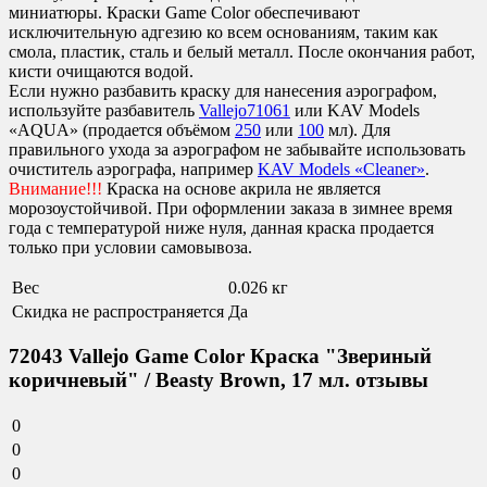
миниатюры. Краски Game Color обеспечивают
исключительную адгезию ко всем основаниям, таким как
смола, пластик, сталь и белый металл. После окончания работ,
кисти очищаются водой.
Если нужно разбавить краску для нанесения аэрографом,
используйте разбавитель
Vallejo71061
или KAV Models
«AQUA» (продается объёмом
250
или
100
мл). Для
правильного ухода за аэрографом не забывайте использовать
очиститель аэрографа, например
KAV Models «Cleaner»
.
Внимание!!!
Краска на основе акрила не является
морозоустойчивой. При оформлении заказа в зимнее время
года с температурой ниже нуля, данная краска продается
только при условии самовывоза.
Вес
0.026 кг
Скидка не распространяется
Да
72043 Vallejo Game Color Краска "Звериный
коричневый" / Beasty Brown, 17 мл. отзывы
0
0
0