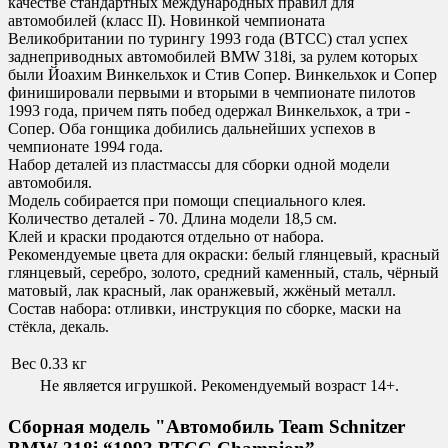
качестве стандартных международных правил для
автомобилей (класс II). Новинкой чемпионата
Великобритании по турингу 1993 года (BTCC) стал успех
заднеприводных автомобилей BMW 318i, за рулем которых
были Йоахим Винкельхок и Стив Сопер. Винкельхок и Сопер
финишировали первыми и вторыми в чемпионате пилотов
1993 года, причем пять побед одержал Винкельхок, а три -
Сопер. Оба гонщика добились дальнейших успехов в
чемпионате 1994 года.
Набор деталей из пластмассы для сборки одной модели
автомобиля.
Модель собирается при помощи специального клея.
Количество деталей - 70. Длина модели 18,5 см.
Клей и краски продаются отдельно от набора.
Рекомендуемые цвета для окраски
:
белый глянцевый, красный
глянцевый, серебро, золото, средний каменный, сталь, чёрный
матовый, лак красный, лак оранжевый, жжёный металл.
Состав набора:
отливки, инструкция по сборке, маски на
стёкла, декаль.
Вес
0.33 кг
Не является игрушкой. Рекомендуемый возраст 14+.
Сборная модель "Автомобиль Team Schnitzer