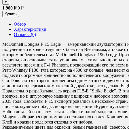
1 980
₽
0
₽
Обзор
Характеристики
Отзывы (0)
McDonnell Douglas F-15 Eagle — американский двухмоторный ис
полученного в ходе воздушных боев над Вьетнамом, а также от
котором победителем стал McDonnell-Douglas в 1969 году. Пр
стороны, он основывался на установке максимально простых в 
результате преемник F-4 Phantom, превосходящий его по всем 
Pratt-Whitney F100, тяга которых на 4500 кг больше, чем веси
подвесить огромное количество дополнительного вооружения н
С и D являются вторым поколением одноместных и двухместных
авионика подверглась комплексной доработке, что сделало Ea
Параллельно разрабатывалась версия F15-E "Strike Eagle". В о
воздухе, но и штурмовую машину с широким набором возможност
2035 года. Самолеты F-15 экспортировались в несколько стр
числе воздушные победы. во время операции «Буря в пустыне» 
Набор деталей из пластмассы для сборки одной модели самолет
Модель собирается при помощи специального клея. Количество д
Клей и краски продаются отдельно от набора.
Рекомендуемые цвета для окраски
: белый глянцевый, серебро,