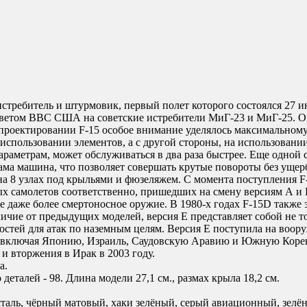
требитель и штурмовик, первый полет которого состоялся 27 июл
ветом ВВС США на советские истребители МиГ-23 и МиГ-25. Он бы
и проектировании F-15 особое внимание уделялось максимальном
использовании элементов, а с другой стороны, на использовани
параметрам, может обслуживаться в два раза быстрее. Еще одной
т сама машина, что позволяет совершать крутые повороты без уще
а 8 узлах под крыльями и фюзеляжем. С момента поступления F-
 самолетов соответственно, пришедших на смену версиям А и В 
gle даже более смертоносное оружие. В 1980-х годах F-15D так
тличие от предыдущих моделей, версия E представляет собой не 
ей для атак по наземным целям. Версия E поступила на вооруже
ан, включая Японию, Израиль, Саудовскую Аравию и Южную Коре
и вторжения в Ирак в 2003 году.
а.
еталей - 98. Длина модели 27,1 см., размах крыла 18,2 см.
 сталь, чёрный матовый, хаки зелёный, серый авиационный, зел