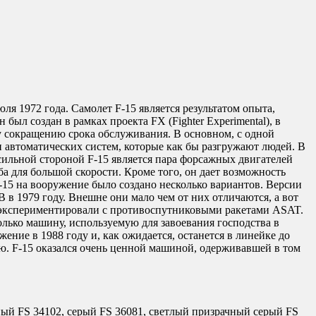
я 1972 года. Самолет F-15 является результатом опыта,
л создан в рамках проекта FX (Fighter Experimental), в
у сокращению срока обслуживания. В основном, с одной
и автоматических систем, которые как бы разгружают людей. В
 сильной стороной F-15 является пара форсажных двигателей
рба для большой скорости. Кроме того, он дает возможность
15 на вооружение было создано несколько вариантов. Версии
в 1979 году. Внешне они мало чем от них отличаются, а вот
же экспериментировали с противоспутниковыми ракетами ASAT.
только машину, используемую для завоевания господства в
ние в 1988 году и, как ожидается, останется в линейке до
ю. F-15 оказался очень ценной машиной, одерживавшей в том
ёный FS 34102, серый FS 36081, светлый призрачный серый FS