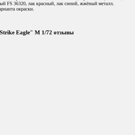
рый FS 36320, лак красный, лак синий, жжёный металл.
арианта окраски.
trike Eagle" М 1/72 отзывы