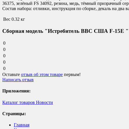
36375, зелёный FS 34092, резина, медь, тёмный призрачный се
Состав набора:
отливки, инструкция по сборке, декаль на два в
Вес
0.32 кг
Сборная модель "Истребитель ВВС США F-15E "S
0
0
0
0
0
Оставьте
отзыв об этом товаре
первым!
Написать отзыв
Приложения:
Каталог товаров
Новости
Страницы:
Главная