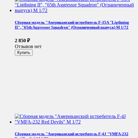
Сборная модель "Американский истребитель F-35A "Ligthning
II", "65th Aggressor Squadron" (Ограниченный выпуск) М 1/72
2 850
₽
Отзывов нет
Сборная модель "Американский истребитель F-4J "VMFA-232