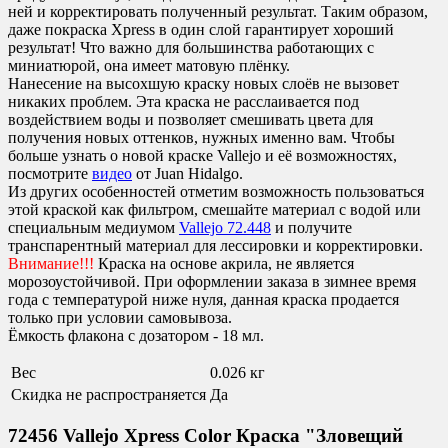
ней и корректировать полученный результат. Таким образом,
даже покраска Xpress в один слой гарантирует хороший
результат! Что важно для большинства работающих с
миниатюрой, она имеет матовую плёнку.
Нанесение на высохшую краску новых слоёв не вызовет
никаких проблем. Эта краска не расслаивается под
воздействием воды и позволяет смешивать цвета для
получения новых оттенков, нужных именно вам. Чтобы
больше узнать о новой краске Vallejo и её возможностях,
посмотрите
видео
от Juan Hidalgo.
Из других особенностей отметим возможность пользоваться
этой краской как фильтром, смешайте материал с водой или
специальным медиумом
Vallejo 72.448
и получите
транспарентный материал для лессировки и корректировки.
Внимание!!!
Краска на основе акрила, не является
морозоустойчивой. При оформлении заказа в зимнее время
года с температурой ниже нуля, данная краска продается
только при условии самовывоза.
Ёмкость флакона с дозатором - 18 мл.
Вес
0.026 кг
Скидка не распространяется
Да
72456 Vallejo Xpress Color Краска "Зловещий