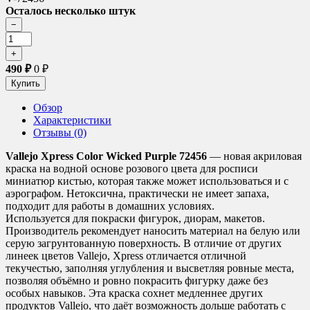
Осталось несколько штук
490
₽
0
₽
Обзор
Характеристики
Отзывы (0)
Vallejo Xpress Color Wicked Purple 72456
— новая акриловая
краска на водной основе розового цвета для росписи
миниатюр кистью, которая также может использоваться и с
аэрографом. Нетоксична, практически не имеет запаха,
подходит для работы в домашних условиях.
Используется для покраски фигурок, диорам, макетов.
Производитель рекомендует наносить материал на белую или
серую загрунтованную поверхность. В отличие от других
линеек цветов Vallejo, Xpress отличается отличной
текучестью, заполняя углубления и высветляя ровные места,
позволяя объёмно и ровно покрасить фигурку даже без
особых навыков. Эта краска сохнет медленнее других
продуктов Vallejo, что даёт возможность дольше работать с