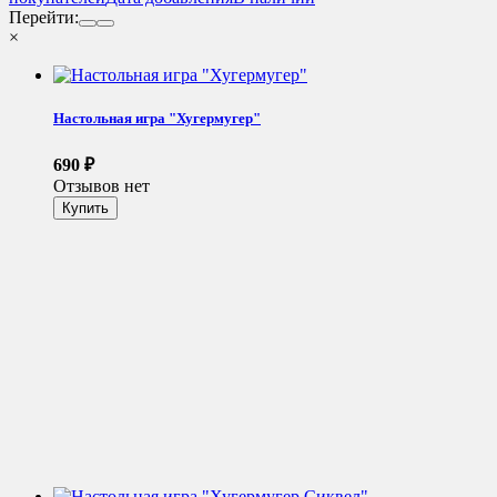
Перейти:
×
Настольная игра "Хугермугер"
690
₽
Отзывов нет