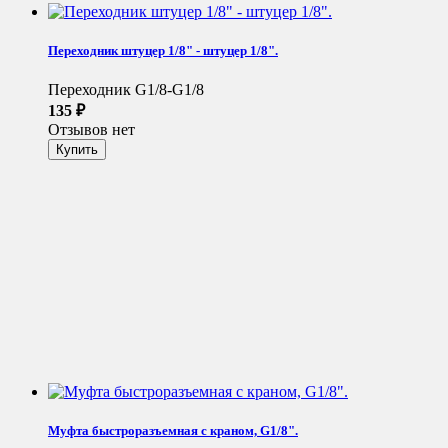
Переходник штуцер 1/8" - штуцер 1/8".
Переходник G1/8-G1/8
135
₽
Отзывов нет
Муфта быстроразъемная с краном, G1/8".