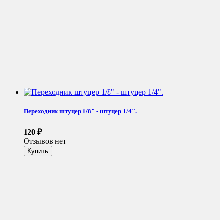
Переходник штуцер 1/8" - штуцер 1/4".
120
₽
Отзывов нет