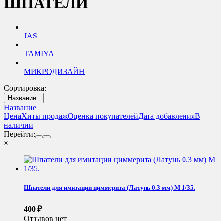
ШПАТЕЛИ
JAS
TAMIYA
МИКРОДИЗАЙН
Сортировка:
Название
Название
Цена
Хиты продаж
Оценка покупателей
Дата добавления
В
наличии
Перейти:
×
Шпатели для имитации циммерита (Латунь 0.3 мм) М 1/35.
400
₽
Отзывов нет