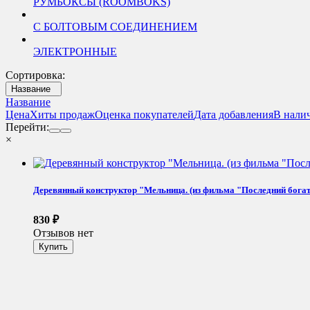
РУМБОКСЫ (ROOMBOKS)
С БОЛТОВЫМ СОЕДИНЕНИЕМ
ЭЛЕКТРОННЫЕ
Сортировка:
Название
Название
Цена
Хиты продаж
Оценка покупателей
Дата добавления
В нали
Перейти:
×
Деревянный конструктор "Мельница. (из фильма "Последний бога
830
₽
Отзывов нет