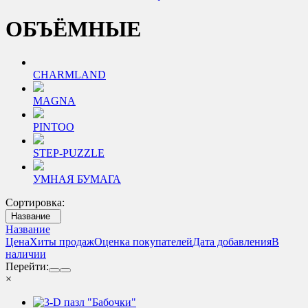
ОБЪЁМНЫЕ
CHARMLAND
MAGNA
PINTOO
STEP-PUZZLE
УМНАЯ БУМАГА
Сортировка:
Название
Название
Цена
Хиты продаж
Оценка покупателей
Дата добавления
В
наличии
Перейти:
×