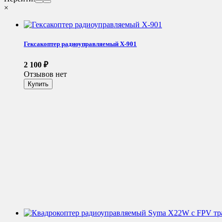
×
Гексакоптер радиоуправляемый X-901
2 100
₽
Отзывов нет