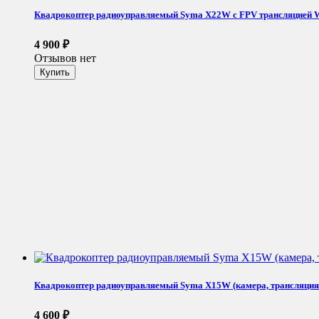
Квадрокоптер радиоуправляемый Syma X22W с FPV трансляцией Wi-
4 900
₽
Отзывов нет
Квадрокоптер радиоуправляемый Syma X15W (камера, трансляция 
4 600
₽