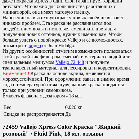
даже покраска Xpress в один слой гарантирует хороший
результат! Что важно для большинства работающих с
миниатюрой, она имеет матовую плёнку.
Нанесение на высохшую краску новых слоёв не вызовет
никаких проблем. Эта краска не расслаивается под
воздействием воды и позволяет смешивать цвета для
получения новых оттенков, нужных именно вам. Чтобы
больше узнать о новой краске Vallejo и её возможностях,
посмотрите
видео
от Juan Hidalgo.
Из других особенностей отметим возможность пользоваться
этой краской как фильтром, смешайте материал с водой или
специальным медиумом
Vallejo 72.448
и получите
транспарентный материал для лессировки и корректировки.
Внимание!!!
Краска на основе акрила, не является
морозоустойчивой. При оформлении заказа в зимнее время
года с температурой ниже нуля, данная краска продается
только при условии самовывоза.
Ёмкость флакона с дозатором - 18 мл.
Вес
0.026 кг
Скидка не распространяется
Да
72459 Vallejo Xpress Color Краска "Жидкий
розовый" / Fluid Pink, 18 мл. отзывы