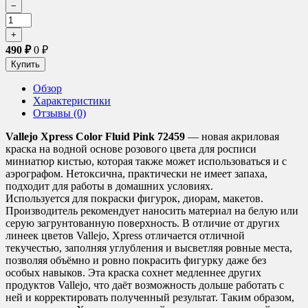
490
₽
0
₽
Обзор
Характеристики
Отзывы (0)
Vallejo Xpress Color Fluid Pink 72459
— новая акриловая
краска на водной основе розового цвета для росписи
миниатюр кистью, которая также может использоваться и с
аэрографом. Нетоксична, практически не имеет запаха,
подходит для работы в домашних условиях.
Используется для покраски фигурок, диорам, макетов.
Производитель рекомендует наносить материал на белую или
серую загрунтованную поверхность. В отличие от других
линеек цветов Vallejo, Xpress отличается отличной
текучестью, заполняя углубления и высветляя ровные места,
позволяя объёмно и ровно покрасить фигурку даже без
особых навыков. Эта краска сохнет медленнее других
продуктов Vallejo, что даёт возможность дольше работать с
ней и корректировать полученный результат. Таким образом,