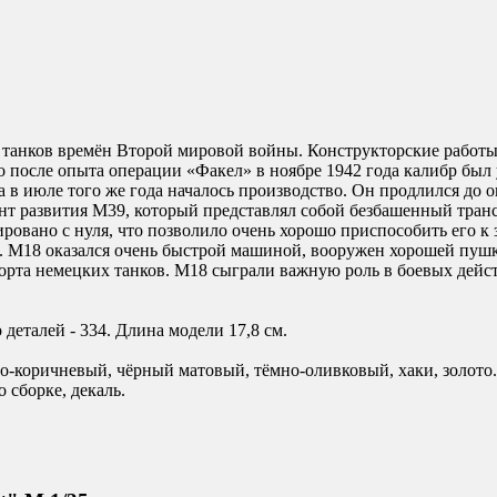
ь танков времён Второй мировой войны. Конструкторские работы
после опыта операции «Факел» в ноябре 1942 года калибр был ув
 в июле того же года началось производство. Он продлился до о
т развития M39, который представлял собой безбашенный транспо
ировано с нуля, что позволило очень хорошо приспособить его 
.с. М18 оказался очень быстрой машиной, вооружен хорошей пуш
борта немецких танков. М18 сыграли важную роль в боевых дейс
деталей - 334. Длина модели 17,8 см.
ло-коричневый, чёрный матовый, тёмно-оливковый, хаки, золото.
 сборке, декаль.