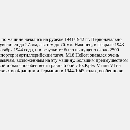
 по машине начались на рубеже 1941/1942 гг. Первоначально
еличен до 57-мм, а затем до 76-мм. Наконец, в феврале 1943
ктября 1944 года, и в результате было выпущено около 2500
ртер и артиллерийский тягач. M18 Hellcat оказался очень
к задачам, возложенным на эту машину. Большим преимуществом
кой и был способен вести равный бой с Pz.Kpfw V или VI на
твиях во Франции и Германии в 1944-1945 годах, особенно во