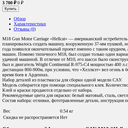
3 700
₽
0
₽
Обзор
Характеристики
Отзывы (0)
M18 Gun Motor Carriage «Hellcat» — американский истребител
планировалось создать машину, вооруженную 37-мм пушкой, но 
года появился окончательный проект именно с таким орудием, а
машин. Помимо типичного M18, был создан только один вариан
удачной машиной. В отличие от М10, его шасси было сконстру
был и двигатель Wright Continental R-975-C4 мощностью 400 л
дистанции 800-900м, при условии, что «Хеллкэт» вел огонь в 
время боев в Арденнах.
Набор деталей из пластмассы для сборки одной модели САУ.
Модель собирается при помощи специального клея. Количество 
Клей и краски продаются отдельно от набора.
Рекомендуемые цвета для окраски: белый матовый, сталь, свет
Состав набора: отливки, фототравленные детали, инструкция по
Вес
0.54 кг
Скидка не распространяется
Нет