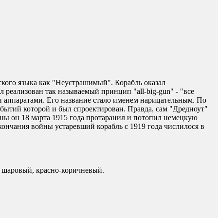
ского языка как "Неустрашимый". Корабль оказал
 реализован так называемый принцип "all-big-gun" - "все
 аппаратами. Его название стало именем нарицательным. По
обытий которой и был спроектирован. Правда, сам "Дредноут"
ны он 18 марта 1915 года протаранил и потопил немецкую
ончания войны устаревший корабль с 1919 года числилося в
й, шаровый, красно-коричневый.