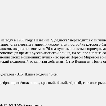
а воду в 1906 году. Название "Дредноут" переводится с англий
мира, став первым в мире линкором, при постройке которого был
удиями, двадцатью восьмью 76-мм пушками и пятью торпедными
роненосцев времен русско-японской войны, на основе анализа с
менения своих мощнейших пушек - во время Первой Мировой вой
ский подводный ас капитан-лейтенант Отто Веддиген. После ок
.
деталей - 315. Длина модели 46 см.
еребро, воронённая сталь, красный, белый, чёрный, светло-серы
ht" М 1/350 отзывы