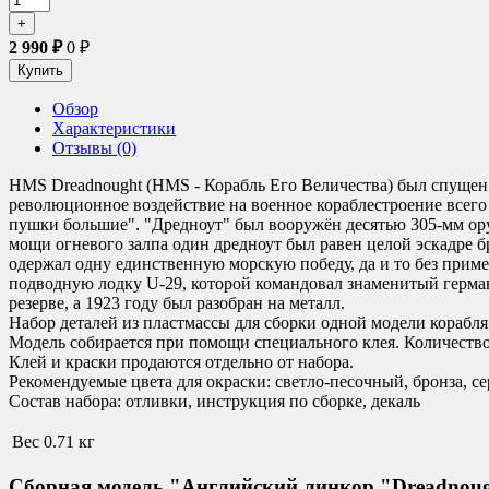
2 990
₽
0
₽
Обзор
Характеристики
Отзывы (0)
HMS Dreadnought (HMS - Корабль Его Величества) был спущен н
революционное воздействие на военное кораблестроение всего 
пушки большие". "Дредноут" был вооружён десятью 305-мм ор
мощи огневого залпа один дредноут был равен целой эскадре б
одержал одну единственную морскую победу, да и то без при
подводную лодку U-29, которой командовал знаменитый герман
резерве, а 1923 году был разобран на металл.
Набор деталей из пластмассы для сборки одной модели корабля
Модель собирается при помощи специального клея. Количество 
Клей и краски продаются отдельно от набора.
Рекомендуемые цвета для окраски: светло-песочный, бронза, с
Состав набора: отливки, инструкция по сборке, декаль
Вес
0.71 кг
Сборная модель "Английский линкор "Dreadnoug