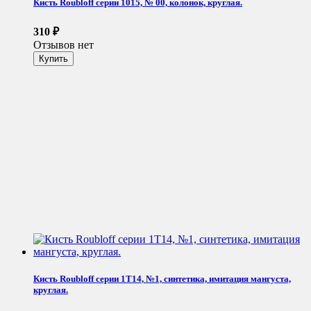
Кисть Roubloff серии 1015, № 00, колонок, круглая.
310
₽
Отзывов нет
Кисть Roubloff серии 1Т14, №1, синтетика, имитация мангуста,
круглая.