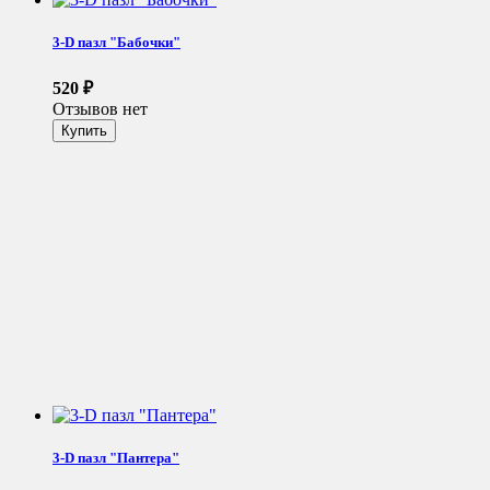
3-D пазл "Бабочки"
520
₽
Отзывов нет
3-D пазл "Пантера"