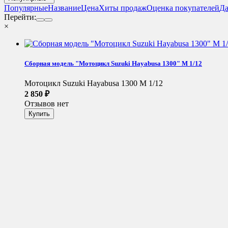
Популярные
Название
Цена
Хиты продаж
Оценка покупателей
Да
Перейти:
×
Сборная модель "Мотоцикл Suzuki Hayabusa 1300" М 1/12
Мотоцикл Suzuki Hayabusa 1300 М 1/12
2 850
₽
Отзывов нет