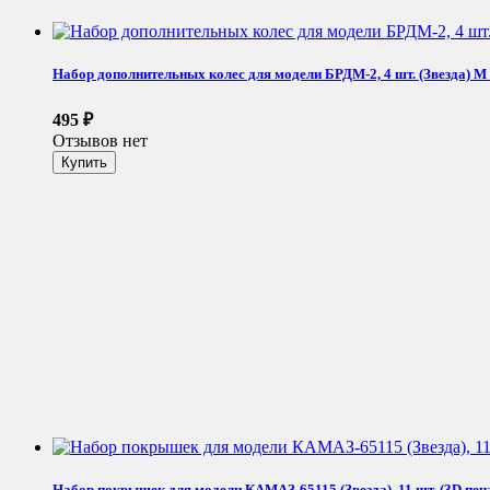
Набор дополнительных колес для модели БРДМ-2, 4 шт. (Звезда) М 
495
₽
Отзывов нет
Набор покрышек для модели КАМАЗ-65115 (Звезда), 11 шт. (3D печ