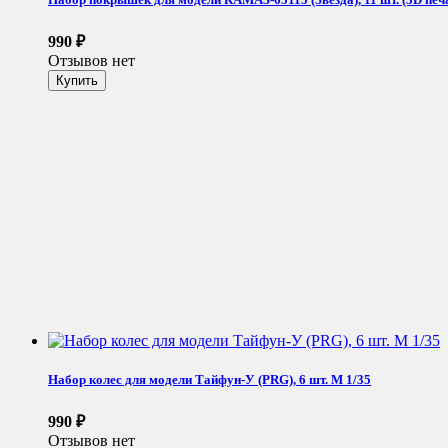
990
₽
Отзывов нет
Набор колес для модели Тайфун-У (PRG), 6 шт. М 1/35
990
₽
Отзывов нет