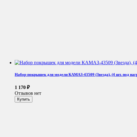
Набор покрышек для модели КАМАЗ-43509 (Звезда), (4 шт. под нагру
1 170
₽
Отзывов нет