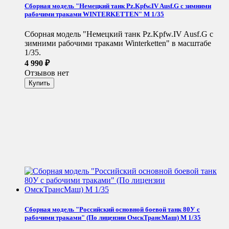
Сборная модель "Немецкий танк Pz.Kpfw.IV Ausf.G с зимними
рабочими траками WINTERKETTEN" М 1/35
Сборная модель "Немецкий танк Pz.Kpfw.IV Ausf.G с
зимними рабочими траками Winterketten" в масштабе
1/35.
4 990
₽
Отзывов нет
Сборная модель "Российский основной боевой танк 80У с
рабочими траками" (По лицензии ОмскТрансМаш) М 1/35