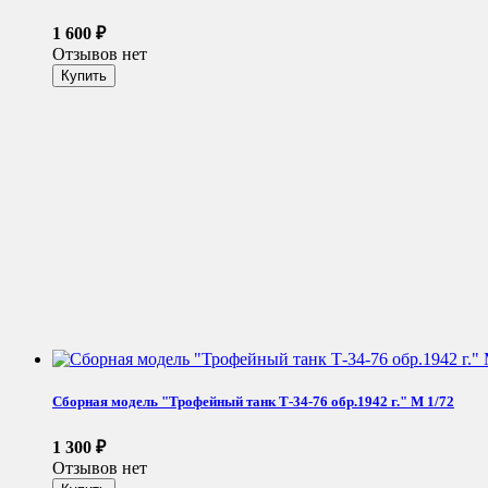
1 600
₽
Отзывов нет
Сборная модель "Трофейный танк Т-34-76 обр.1942 г." М 1/72
1 300
₽
Отзывов нет