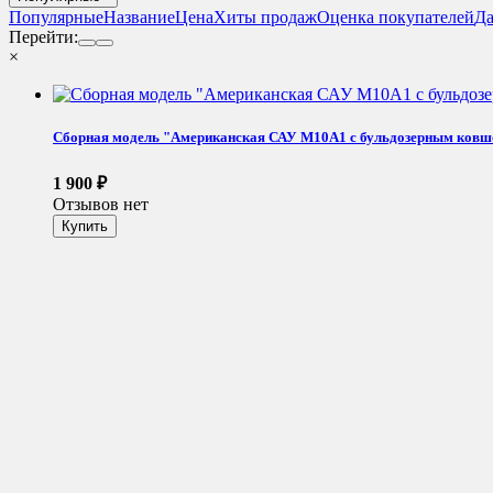
Популярные
Название
Цена
Хиты продаж
Оценка покупателей
Да
Перейти:
×
Сборная модель "Американская САУ M10A1 с бульдозерным ковш
1 900
₽
Отзывов нет