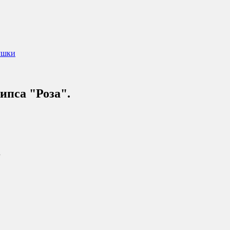
ушки
ипса "Роза".
.