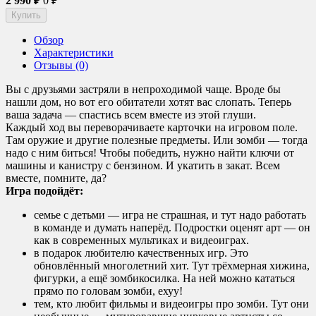
2 990
₽
0
₽
Обзор
Характеристики
Отзывы (0)
Вы с друзьями застряли в непроходимой чаще. Вроде бы
нашли дом, но вот его обитатели хотят вас слопать. Теперь
ваша задача — спастись всем вместе из этой глуши.
Каждый ход вы переворачиваете карточки на игровом поле.
Там оружие и другие полезные предметы. Или зомби — тогда
надо с ним биться! Чтобы победить, нужно найти ключи от
машины и канистру с бензином. И укатить в закат. Всем
вместе, помните, да?
Игра подойдёт:
семье с детьми — игра не страшная, и тут надо работать
в команде и думать наперёд. Подростки оценят арт — он
как в современных мультиках и видеоиграх.
в подарок любителю качественных игр. Это
обновлённый многолетний хит. Тут трёхмерная хижина,
фигурки, а ещё зомбикосилка. На ней можно кататься
прямо по головам зомби, ехуу!
тем, кто любит фильмы и видеоигры про зомби. Тут они