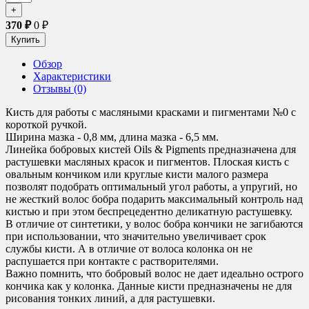
370
₽
0
₽
Обзор
Характеристики
Отзывы (0)
Кисть для работы с масляными красками и пигментами №0 с
короткой ручкой.
Ширина мазка - 0,8 мм, длина мазка - 6,5 мм.
Линейка бобровых кистей Oils & Pigments предназначена для
растушевки масляных красок и пигментов. Плоская кисть с
овальным кончиком или круглые кисти малого размера
позволят подобрать оптимальный угол работы, а упругий, но
не жесткий волос бобра подарить максимальный контроль над
кистью и при этом беспрецедентно деликатную растушевку.
В отличие от синтетики, у волос бобра кончики не загибаются
при использовании, что значительно увеличивает срок
службы кисти. А в отличие от волоса колонка он не
распушается при контакте с растворителями.
Важно помнить, что бобровый волос не дает идеально острого
кончика как у колонка. Данные кисти предназначены не для
рисования тонких линий, а для растушевки.