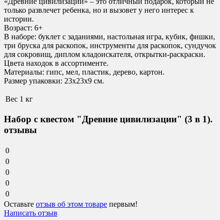
«Древние цивилизации» – это отличный подарок, который не
только развлечет ребенка, но и вызовет у него интерес к
истории.
Возраст: 6+
В наборе: буклет с заданиями, настольная игра, кубик, фишки,
три бруска для раскопок, инструменты для раскопок, сундучок
для сокровищ, диплом кладоискателя, открытки-раскраски.
Цвета находок в ассортименте.
Материалы: гипс, мел, пластик, дерево, картон.
Размер упаковки: 23х23х9 см.
Вес
1 кг
Набор с квестом "Древние цивилизации" (3 в 1).
отзывы
0
0
0
0
0
Оставьте
отзыв об этом товаре
первым!
Написать отзыв