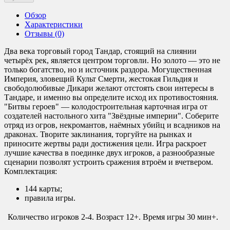
Обзор
Характеристики
Отзывы (0)
Два века торговый город Тандар, стоящий на слиянии
четырёх рек, является центром торговли. Но золото — это не
только богатство, но и источник раздора. Могущественная
Империя, зловещий Культ Смерти, жестокая Гильдия и
свободолюбивые Дикари желают отстоять свои интересы в
Тандаре, и именно вы определите исход их противостояния.
"Битвы героев" — колодостроительная карточная игра от
создателей настольного хита "Звёздные империи". Соберите
отряд из огров, некромантов, наёмных убийц и всадников на
драконах. Творите заклинания, торгуйте на рынках и
приносите жертвы ради достижения цели. Игра раскроет
лучшие качества в поединке двух игроков, а разнообразные
сценарии позволят устроить сражения втроём и вчетвером.
Комплектация:
144 карты;
правила игры.
Количество игроков 2-4. Возраст 12+. Время игры 30 мин+.