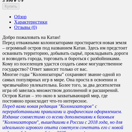
3 990
₽
0
₽
Обзор
Характеристики
Отзывы (0)
Добро пожаловать на Катан!
Перед отважными колонизаторами простирается новая земля
– огромный остров под названием Катан. Здесь им предстоит
осваивать территорию, добывать сырьё, прокладывать дороги
и возводить города, торговать и бороться с разбойниками.
Кому из поселенцев удастся создать самое могущественное
государство? Ответ зависит только от вас.
Многие годы "Колонизаторы" сохраняют звание одной из
самых популярных игр в мире. Она проста в освоении и
чрезвычайно увлекательна. Более того, за два десятилетия
игра об завелась множеством дополнений и расширений.
Остров Катан – это окно в захватывающий мир, где
постоянно происходит что-то интересное.
Перед вами новая редакция "Колонизаторов" с
переработанными правилами и графическим оформлением.
Издание совместимо со всеми дополнениями к базовым
"Колонизаторам", вышедшими в России с 2018 года, но для
идеального игрового опыта советуем сочетать его с новой