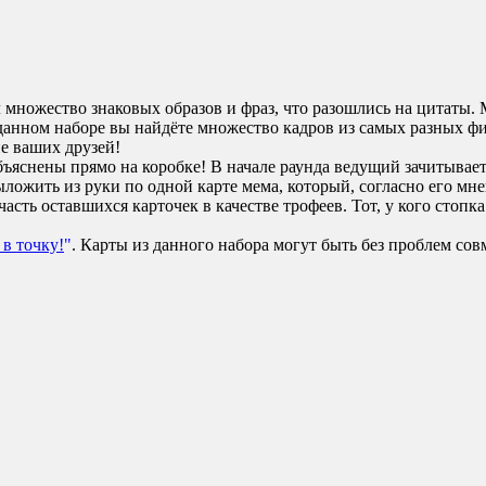
множество знаковых образов и фраз, что разошлись на цитаты. 
данном наборе вы найдёте множество кадров из самых разных фи
е ваших друзей!
бъяснены прямо на коробке! В начале раунда ведущий зачитывае
ложить из руки по одной карте мема, который, согласно его мне
часть оставшихся карточек в качестве трофеев. Тот, у кого стоп
в точку!
"
. Карты из данного набора могут быть без проблем с