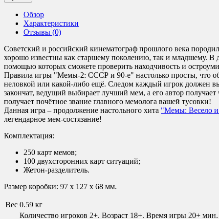
Обзор
Характеристики
Отзывы (0)
Советский и российский кинематограф прошлого века породил 
хорошо известны как старшему поколению, так и младшему. В 
помощью которых сможете проверить находчивость и остроуми
Правила игры "Мемы-2: СССР и 90-е" настолько просты, что о
неловкой или какой-либо ещё. Следом каждый игрок должен вы
закончат, ведущий выбирает лучший мем, а его автор получает 
получает почётное звание главного мемолога вашей тусовки!
Данная игра – продолжение настольного хита
"Мемы: Весело и 
легендарное мем-состязание!
Комплектация:
250 карт мемов;
100 двухсторонних карт ситуаций;
Жетон-разделитель.
Размер коробки: 97 x 127 x 68 мм.
Вес
0.59 кг
Количество игроков 2+. Возраст 18+. Время игры 20+ мин.