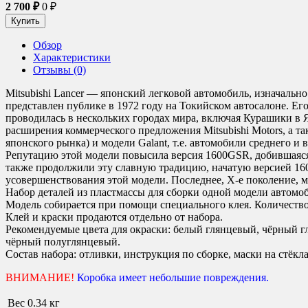
2 700
₽
0
₽
Обзор
Характеристики
Отзывы (0)
Mitsubishi Lancer — японский легковой автомобиль, изначально
представлен публике в 1972 году на Токийском автосалоне. Его
проводилась в нескольких городах мира, включая Курашики в 
расширения коммерческого предложения Mitsubishi Motors, а т
японского рынка) и модели Galant, т.е. автомобили среднего и
Репутацию этой модели повысила версия 1600GSR, добившаяся 
также продолжили эту славную традицию, начатую версией 160
усовершенствования этой модели. Последнее, X-е поколение, мо
Набор деталей из пластмассы для сборки одной модели автомо
Модель собирается при помощи специального клея. Количество 
Клей и краски продаются отдельно от набора.
Рекомендуемые цвета для окраски: белый глянцевый, чёрный г
чёрный полуглянцевый.
Состав набора: отливки, инструкция по сборке, маски на стёкла
ВНИМАНИЕ!
Коробка имеет небольшие повреждения
.
Вес
0.34 кг