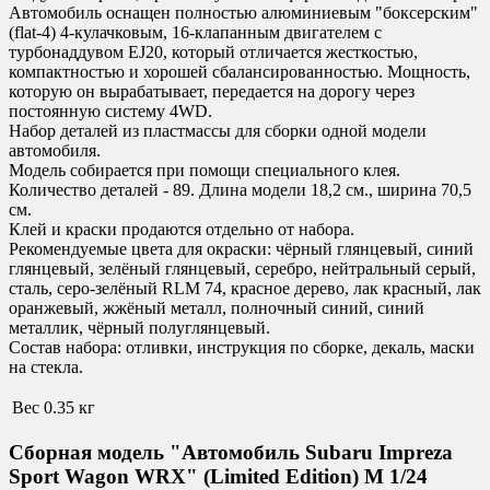
Автомобиль оснащен полностью алюминиевым "боксерским"
(flat-4) 4-кулачковым, 16-клапанным двигателем с
турбонаддувом EJ20, который отличается жесткостью,
компактностью и хорошей сбалансированностью. Мощность,
которую он вырабатывает, передается на дорогу через
постоянную систему 4WD.
Набор деталей из пластмассы для сборки одной модели
автомобиля.
Модель собирается при помощи специального клея.
Количество деталей - 89. Длина модели 18,2 см., ширина 70,5
см.
Клей и краски продаются отдельно от набора.
Рекомендуемые цвета для окраски: чёрный глянцевый, синий
глянцевый, зелёный глянцевый, серебро, нейтральный серый,
сталь, серо-зелёный RLM 74, красное дерево, лак красный, лак
оранжевый, жжёный металл, полночный синий, синий
металлик, чёрный полуглянцевый.
Состав набора: отливки, инструкция по сборке, декаль, маски
на стекла.
Вес
0.35 кг
Сборная модель "Автомобиль Subaru Impreza
Sport Wagon WRX" (Limited Edition) М 1/24