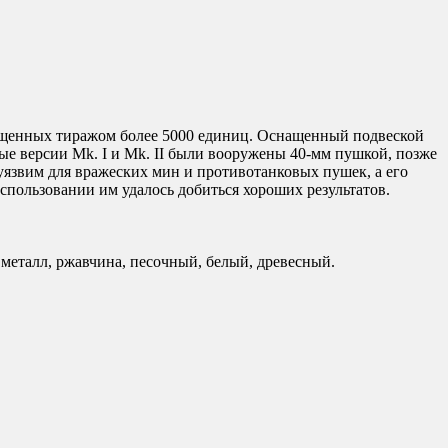
пущенных тиражом более 5000 единиц. Оснащенный подвеской
вые версии Mk. I и Mk. II были вооружены 40-мм пушкой, позже
 уязвим для вражеских мин и противотанковых пушек, а его
ользовании им удалось добиться хороших результатов.
еталл, ржавчина, песочный, белый, древесный.