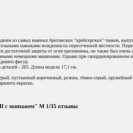
 одним из самых важных британских "крейсерских" танков, вы
ечательными навыками вождения по пересеченной местности. Пер
ея достаточной защиты от огня противника, он также был очень
чными немецкими машинами. Однако при скоординированном исп
 девяти фигур.
деталей - 265. Длина модели 17,1 см.
рый, пустынный коричневый, резина, тёмно-серый, оружейный м
арианта окраски.
II с экипажем" М 1/35 отзывы