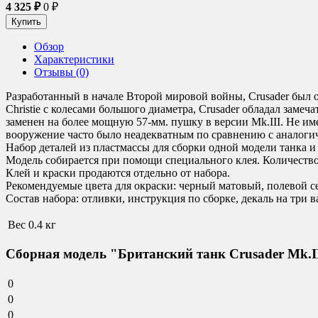
4 325
₽
0
₽
Обзор
Характеристики
Отзывы (0)
Разработанный в начале Второй мировой войны, Crusader был
Christie с колесами большого диаметра, Crusader обладал зам
заменен на более мощную 57-мм. пушку в версии Mk.III. Не им
вооружение часто было неадекватным по сравнению с аналоги
Набор деталей из пластмассы для сборки одной модели танка и
Модель собирается при помощи специального клея. Количество 
Клей и краски продаются отдельно от набора.
Рекомендуемые цвета для окраски
:
черный матовый, полевой се
Состав набора:
отливки, инструкция по сборке, декаль на три в
Вес
0.4 кг
Сборная модель "Британский танк Crusader Mk.I
0
0
0