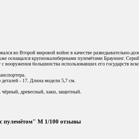
вался во Второй мировой войне в качестве разведывательно-до
кже оснащался крупнокалиберными пулемётами Браунинг. Серийно
 с вооружения большинства использовавших его государств вск
анспортера.
деталей - 17. Длина модели 5,7 см.
, чёрный, древесный, хаки, защитный.
с пулемётом" М 1/100 отзывы