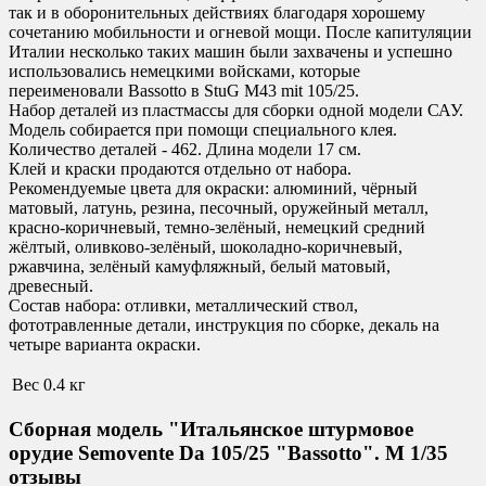
так и в оборонительных действиях благодаря хорошему
сочетанию мобильности и огневой мощи. После капитуляции
Италии несколько таких машин были захвачены и успешно
использовались немецкими войсками, которые
переименовали Bassotto в StuG M43 mit 105/25.
Набор деталей из пластмассы для сборки одной модели САУ.
Модель собирается при помощи специального клея.
Количество деталей - 462. Длина модели 17 см.
Клей и краски продаются отдельно от набора.
Рекомендуемые цвета для окраски
:
алюминий, чёрный
матовый, латунь, резина, песочный, оружейный металл,
красно-коричневый, темно-зелёный, немецкий средний
жёлтый, оливково-зелёный, шоколадно-коричневый,
ржавчина, зелёный камуфляжный, белый матовый,
древесный.
Состав набора:
отливки, металлический ствол,
фототравленные детали, инструкция по сборке, декаль на
четыре варианта окраски.
Вес
0.4 кг
Сборная модель "Итальянское штурмовое
орудие Semovente Da 105/25 "Bassotto". М 1/35
отзывы