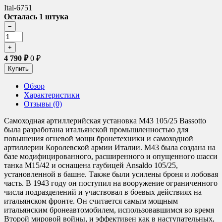
Ital-6751
Осталась 1 штука
4 790
₽
0
₽
Обзор
Характеристики
Отзывы (0)
Самоходная артиллерийская установка M43 105/25 Bassotto
была разработана итальянской промышленностью для
повышения огневой мощи бронетехники и самоходной
артиллерии Королевской армии Италии. M43 была создана на
базе модифицированного, расширенного и опущенного шасси
танка M15/42 и оснащена гаубицей Ansaldo 105/25,
установленной в башне. Также были усилены броня и лобовая
часть. В 1943 году он поступил на вооружение ограниченного
числа подразделений и участвовал в боевых действиях на
итальянском фронте. Он считается самым мощным
итальянским бронеавтомобилем, использовавшимся во время
Второй мировой войны, и эффективен как в наступательных,