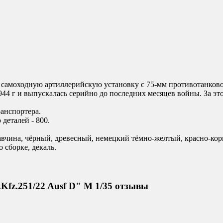
й самоходную артиллерийскую установку с 75-мм противотанков
944 г и выпускалась серийно до последних месяцев войны. За эт
анспортера.
деталей - 800.
жавчина, чёрный, древесный, немецкий тёмно-желтый, красно-кор
 сборке, декаль.
Kfz.251/22 Ausf D" М 1/35 отзывы