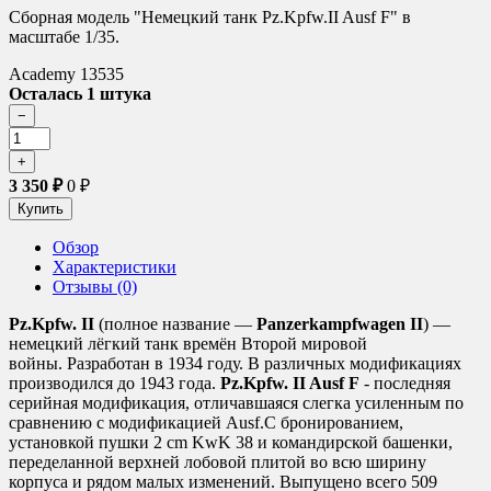
Сборная модель "Немецкий танк Pz.Kpfw.II Ausf F" в
масштабе 1/35.
Academy 13535
Осталась 1 штука
3 350
₽
0
₽
Обзор
Характеристики
Отзывы (0)
Pz.Kpfw. II
(полное название —
Panzerkampfwagen II
) —
немецкий лёгкий танк времён Второй мировой
войны. Разработан в 1934 году. В различных модификациях
производился до 1943 года.
Pz.Kpfw. II Ausf F
- последняя
серийная модификация, отличавшаяся слегка усиленным по
сравнению с модификацией Ausf.C бронированием,
установкой пушки 2 cm KwK 38 и командирской башенки,
переделанной верхней лобовой плитой во всю ширину
корпуса и рядом малых изменений. Выпущено всего 509