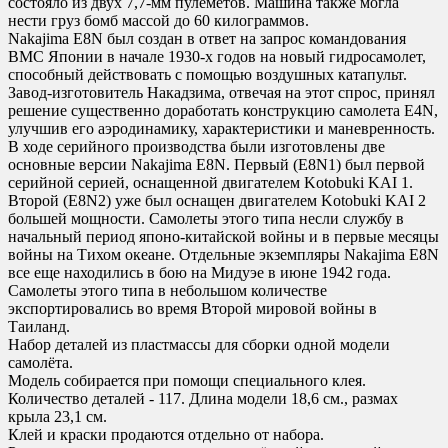
состояло из двух 7,7-мм пулеметов. Машина также могла
нести груз бомб массой до 60 килограммов.
Nakajima E8N был создан в ответ на запрос командования
ВМС Японии в начале 1930-х годов на новый гидросамолет,
способный действовать с помощью воздушных катапульт.
Завод-изготовитель Накадзима, отвечая на этот спрос, принял
решение существенно доработать конструкцию самолета E4N,
улучшив его аэродинамику, характеристики и маневренность.
В ходе серийного производства были изготовлены две
основные версии Nakajima E8N. Первый (E8N1) был первой
серийной серией, оснащенной двигателем Kotobuki KAI 1.
Второй (E8N2) уже был оснащен двигателем Kotobuki KAI 2
большей мощности. Самолеты этого типа несли службу в
начальный период японо-китайской войны и в первые месяцы
войны на Тихом океане. Отдельные экземпляры Nakajima E8N
все еще находились в бою на Мидуэе в июне 1942 года.
Самолеты этого типа в небольшом количестве
экспортировались во время Второй мировой войны в
Таиланд.
Набор деталей из пластмассы для сборки одной модели
самолёта.
Модель собирается при помощи специального клея.
Количество деталей - 117. Длина модели 18,6 см., размах
крыла 23,1 см.
Клей и краски продаются отдельно от набора.