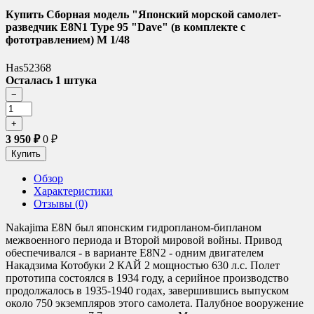
Купить Сборная модель "Японский морской самолет-
разведчик E8N1 Type 95 "Dave" (в комплекте с
фототравлением) М 1/48
Has52368
Осталась 1 штука
3 950
₽
0
₽
Обзор
Характеристики
Отзывы (0)
Nakajima E8N был японским гидропланом-бипланом
межвоенного периода и Второй мировой войны. Привод
обеспечивался - в варианте E8N2 - одним двигателем
Накадзима Котобуки 2 КАЙ 2 мощностью 630 л.с. Полет
прототипа состоялся в 1934 году, а серийное производство
продолжалось в 1935-1940 годах, завершившись выпуском
около 750 экземпляров этого самолета. Палубное вооружение