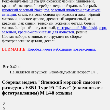
Рекомендуемые цвета для окраски
:
чёрный глянцевый,
красный глянцевый, серебро, медь, нейтральный серый,
японский зелёный Nakajima
,
зелёный японской армейской
авиации
, сталь, матовая основа для краски и лака, чёрный
матовый, красное дерево, древесный коричневый, лак
красный, лак синий, телесный, жжёный металл, белый
матовый, чёрный полуматовый,
интерьерный Mitsubishi
,
серо-
зеленый
,
красно-коричневый для лопастей
, резина.
Состав набора:
отливки, инструкция по сборке,
фототравленные детали, декаль.
ВНИМАНИЕ!
Коробка имеет небольшие повреждения.
Вес
0.42 кг
Не является игрушкой. Рекомендуемый возраст 14+.
Сборная модель "Японский морской самолет-
разведчик E8N1 Type 95 "Dave" (в комплекте с
фототравлением) М 1/48 отзывы
0
0